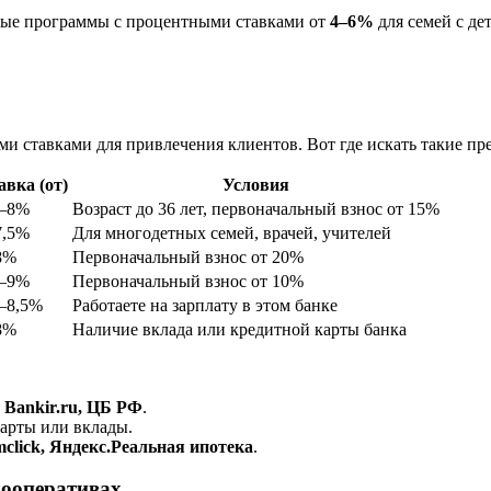
ные программы с процентными ставками от
4–6%
для семей с де
 ставками для привлечения клиентов. Вот где искать такие пр
авка (от)
Условия
5–8%
Возраст до 36 лет, первоначальный взнос от 15%
7,5%
Для многодетных семей, врачей, учителей
8%
Первоначальный взнос от 20%
5–9%
Первоначальный взнос от 10%
9–8,5%
Работаете на зарплату в этом банке
8%
Наличие вклада или кредитной карты банка
, Bankir.ru, ЦБ РФ
.
карты или вклады.
mclick, Яндекс.Реальная ипотека
.
кооперативах