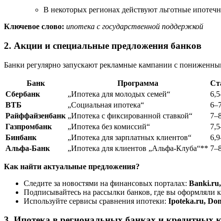
В некоторых регионах действуют льготные ипотеч
Ключевое слово:
ипотека с государственной поддержкой
2. Акции и специальные предложения банков
Банки регулярно запускают рекламные кампании с пониженными
Банк
Программа
Ст
Сбербанк
„Ипотека для молодых семей“
6,
ВТБ
„Социальная ипотека“
6–
Райффайзенбанк
„Ипотека с фиксированной ставкой“
7–
Газпромбанк
„Ипотека без комиссий“
7,
Бинбанк
„Ипотека для зарплатных клиентов“
6,
Альфа-Банк
„Ипотека для клиентов „Альфа-Клуба“**
7–
Как найти актуальные предложения?
Следите за новостями на финансовых порталах:
Banki.ru
Подписывайтесь на рассылки банков, где вы оформляли 
Используйте сервисы сравнения ипотеки:
Ipoteka.ru, Do
3. Ипотека в региональных банках и кредитных 