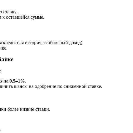
 ставку.
 к оставшейся сумме.
 кредитная история, стабильный доход).
нке.
банке
:
ся на
0,5–1%
.
ичить шансы на одобрение по сниженной ставке.
ки более низкие ставки.
.