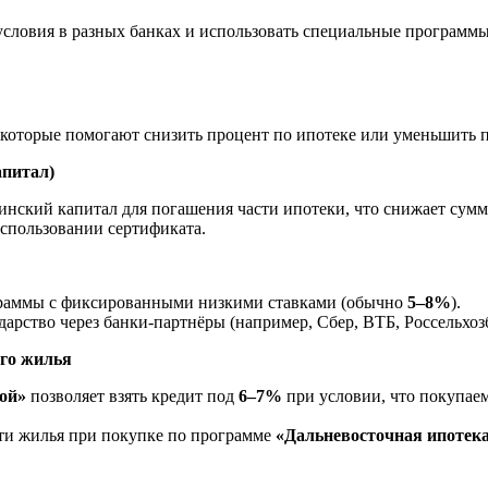
словия в разных банках и использовать специальные программы
 которые помогают снизить процент по ипотеке или уменьшить 
апитал)
еринский капитал для погашения части ипотеки, что снижает сум
спользовании сертификата.
раммы с фиксированными низкими ставками (обычно
5–8%
).
дарство через банки-партнёры (например, Сбер, ВТБ, Россельхоз
ого жилья
кой»
позволяет взять кредит под
6–7%
при условии, что покупаем
ти жилья при покупке по программе
«Дальневосточная ипотек