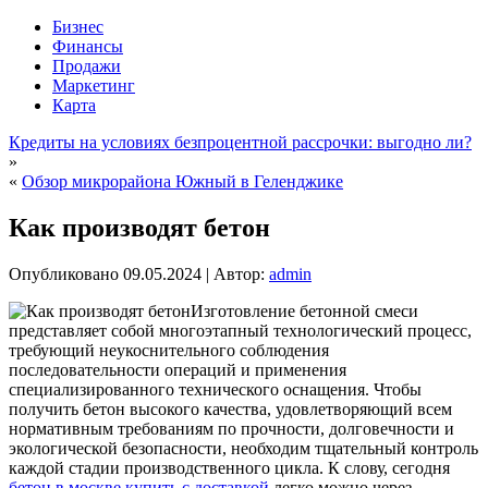
Бизнес
Финансы
Продажи
Маркетинг
Карта
Кредиты на условиях безпроцентной рассрочки: выгодно ли?
»
«
Обзор микрорайона Южный в Геленджике
Как производят бетон
Опубликовано
09.05.2024
|
Автор:
admin
Изготовление бетонной смеси
представляет собой многоэтапный технологический процесс,
требующий неукоснительного соблюдения
последовательности операций и применения
специализированного технического оснащения.
Чтобы
получить бетон высокого качества, удовлетворяющий всем
нормативным требованиям по прочности, долговечности и
экологической безопасности, необходим тщательный контроль
каждой стадии производственного цикла. К слову, сегодня
бетон в москве купить с доставкой
легко можно через