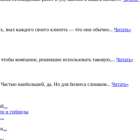
х, знал каждого своего клиента — что они обычно...
Читать»
 чтобы компании, решившие использовать таковую,...
Читать»
 Частью наибольшей, да. Но для бизнеса слишком...
Читать»
ий
...
ли и гибриды
л
...
 и
...
ду
...