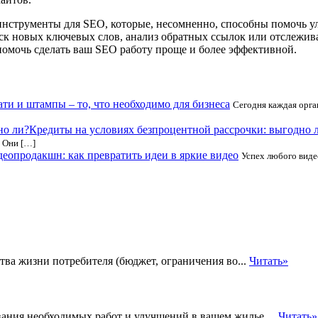
 инструменты для SEO, которые, несомненно, способны помочь у
к новых ключевых слов, анализ обратных ссылок или отслеживани
помочь сделать ваш SEO работу проще и более эффективной.
ти и штампы – то, что необходимо для бизнеса
Сегодня каждая орга
Кредиты на условиях безпроцентной рассрочки: выгодно 
 Они […]
еопродакшн: как превратить идеи в яркие видео
Успех любого виде
ва жизни потребителя (бюджет, ограничения во...
Читать»
ания необходимых работ и улучшений в вашем жилье....
Читать»