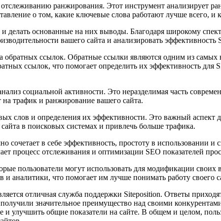
по отслеживанию ранжирования. Этот инструмент анализирует р
тавление о том, какие ключевые слова работают лучше всего, и 
е и делать основанные на них выводы. Благодаря широкому спек
изводительности вашего сайта и анализировать эффективность 
лиза обратных ссылок. Обратные ссылки являются одним из самы
 обратных ссылок, что помогает определить их эффективность дл
 анализ социальной активности. Это неразделимая часть совреме
т на трафик и ранжирование вашего сайта.
чевых слов и определения их эффективности. Это важный аспект
сайта в поисковых системах и привлечь больше трафика.
шно сочетает в себе эффективность, простоту в использовании 
елает процесс отслеживания и оптимизации SEO показателей пр
оторые пользователи могут использовать для модификации своих 
 и аналитики, что помогает им лучше понимать работу своего с
яется отличная служба поддержки Siteposition. Ответы приходят
 получили значительное преимущество над своими конкурентами, 
и улучшить общие показатели на сайте. В общем и целом, пользо
айтов.