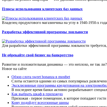
Плюсы использования клиентских баз данных
Владелец продуктового магазинчика на углу в 1940-1950-х года
Разработка эффективной программы лояльности
Для разработки эффективной программы лояльности требуется,
Не обрекайте свой бизнес на банкротство
Развитие и положительная динамика — это неплохо, не так ли?
Новое на сайте
Обзор слота sweet bonanza в mostbet
Слоты остаются одними из самых популярных развлечен
Эксклюзивные программы кредитования на электромоби
В последнее время банки активно разрабатывают специа
Как выбрать шкаф в прихожую
Прихожая - первое помещение, в которое попадают гости
Кому подойдут всесезонные шины
Всесезонные шины представляют собой компромисс меж