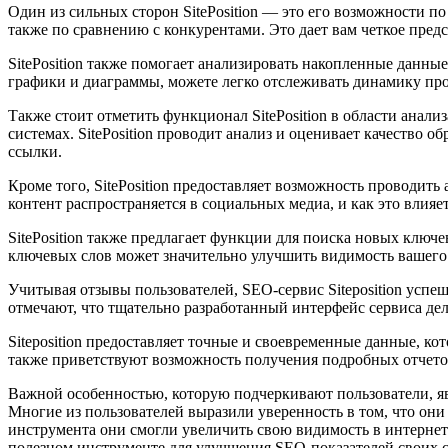
Один из сильных сторон SitePosition — это его возможности 
также по сравнению с конкурентами. Это дает вам четкое предс
SitePosition также помогает анализировать накопленные данны
графики и диаграммы, можете легко отслеживать динамику про
Также стоит отметить функционал SitePosition в области ана
системах. SitePosition проводит анализ и оценивает качество
ссылки.
Кроме того, SitePosition предоставляет возможность проводить
контент распространяется в социальных медиа, и как это влияе
SitePosition также предлагает функции для поиска новых клю
ключевых слов может значительно улучшить видимость вашего 
Учитывая отзывы пользователей, SEO-сервис Siteposition успе
отмечают, что тщательно разработанный интерфейс сервиса д
Siteposition предоставляет точные и своевременные данные, к
также приветствуют возможность получения подробных отчетов
Важной особенностью, которую подчеркивают пользователи, явл
Многие из пользователей выразили уверенность в том, что они
инструмента они смогли увеличить свою видимость в интернете 
полезном инструменте для улучшения SEO-показателей своих с