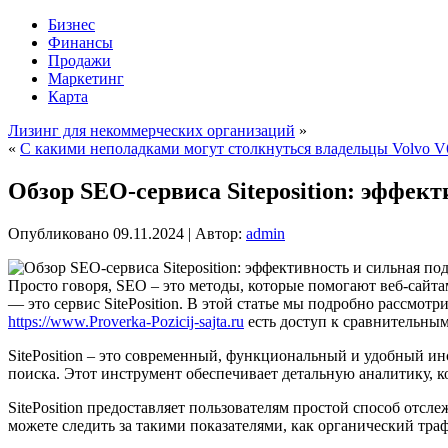
Бизнес
Финансы
Продажи
Маркетинг
Карта
Лизинг для некоммерческих организаций
»
«
С какими неполадками могут столкнуться владельцы Volvo V
Обзор SEO-сервиса Siteposition: эффек
Опубликовано
09.11.2024
|
Автор:
admin
Просто говоря, SEO – это методы, которые помогают веб-сайта
— это сервис SitePosition. В этой статье мы подробно рассмотр
https://www.Proverka-Pozicij-sajta.ru
есть доступ к сравнительным
SitePosition – это современный, функциональный и удобный и
поиска. Этот инструмент обеспечивает детальную аналитику, к
SitePosition предоставляет пользователям простой способ отсл
можете следить за такими показателями, как органический тра