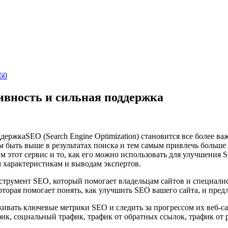
60
тивность и сильная поддержка
SEO (Search Engine Optimization) становится все более 
м быть выше в результатах поиска и тем самым привлечь больше
им этот сервис и то, как его можно использовать для улучшения S
 характеристикам и выводам экспертов.
нструмент SEO, который помогает владельцам сайтов и специали
оторая помогает понять, как улучшить SEO вашего сайта, и пред
еживать ключевые метрики SEO и следить за прогрессом их веб-са
фик, социальный трафик, трафик от обратных ссылок, трафик от