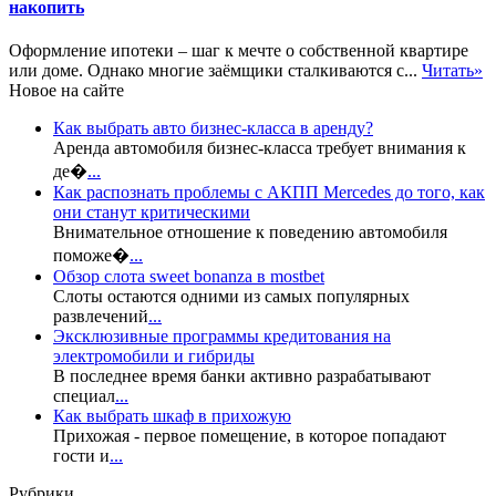
накопить
Оформление ипотеки – шаг к мечте о собственной квартире
или доме. Однако многие заёмщики сталкиваются с...
Читать»
Новое на сайте
Как выбрать авто бизнес-класса в аренду?
Аренда автомобиля бизнес-класса требует внимания к
де�
...
Как распознать проблемы с АКПП Mercedes до того, как
они станут критическими
Внимательное отношение к поведению автомобиля
поможе�
...
Обзор слота sweet bonanza в mostbet
Слоты остаются одними из самых популярных
развлечений
...
Эксклюзивные программы кредитования на
электромобили и гибриды
В последнее время банки активно разрабатывают
специал
...
Как выбрать шкаф в прихожую
Прихожая - первое помещение, в которое попадают
гости и
...
Рубрики