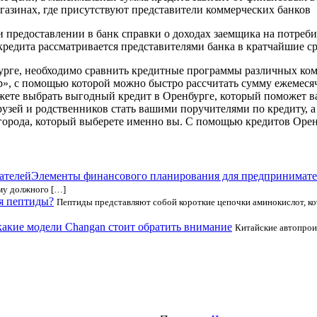
магазинах, где присутствуют представители коммерческих банков
ри предоставлении в банк справки о доходах заемщика на потреб
кредита рассматривается представителями банка в кратчайшие с
нбурге, необходимо сравнить кредитные программы различных ко
р», с помощью которой можно быстро рассчитать сумму ежемесяч
жете выбрать выгодный кредит в Оренбурге, который поможет в
друзей и родственников стать вашими поручителями по кредиту, 
е города, который выберете именно вы. С помощью кредитов Оре
Элементы финансового планирования для предпринимат
му должного […]
я пептиды?
Пептиды представляют собой короткие цепочки аминокислот, к
какие модели Changan стоит обратить внимание
Китайские автопрои