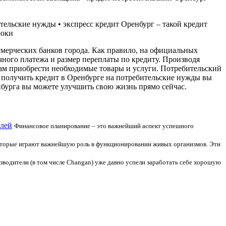
ительские нужды • экспресс кредит Оренбург – такой кредит
роки
ммерческих банков города. Как правило, на официальных
ного платежа и размер переплаты по кредиту. Производя
ам приобрести необходимые товары и услуги. Потребительский
а получить кредит в Оренбурге на потребительские нужды вы
нбурга вы можете улучшить свою жизнь прямо сейчас.
елей
Финансовое планирование – это важнейший аспект успешного
оторые играют важнейшую роль в функционировании живых организмов. Эти
зводители (в том числе Changan) уже давно успели заработать себе хорошую