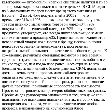
категориях — автомобили, крепкие спиртные
напитки и пиво
— торговая марка оказывается важнее цены33. В США один
из 5 магазинных товаров носит бренд этого магазина (в
Европе — 2 из 5). 45% покупателей в 2001 г. — что
превышает 31% в 1996 г. — заявили, что готовы покупать
товары именно с магазинной торговой маркой34. 79%
покупателей повседневной одежды и 70% покупателей
продуктов утверждают, что всегда ищут возможную замену
своим нынешним продавцам35. Принимая во внимание этот
невероятный упадок лояльности к бренду, несложно понять
неистовое стремление менеджмента к программам
потребительской лояльности в качестве лечебного средства. К
сожалению, результаты очевидны: несмотря на все время и
средства, затраченные на повышение лояльности, добиться ее
сейчас труднее, чем когда-либо ранее. Несмотря на то что
большая часть начинаний с базами данных, CRM, попытками
достичь лояльности и программами call-центров не
оправдывает ожиданий, следует отметить, тем не менее, что
они все же по сути своей вполне верны, равно как и многие
другие практики, призванные способствовать лояльности.
Просто они строились на чрезмерно обобщенных постулатах.
Проблема для руководства заключается в том, что даже если
правильны все принципы применения этих и прочих тактик
поощрения лояльности, успешное осуществление любого
процесса, направленного на крупномасштабное