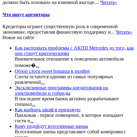
должно быть основано на взаимной выгоде....
Читать»
Что ищут кредиторы
Кредиторы играют существенную роль в современной
экономике, предоставляя финансовую поддержку и...
Читать»
Новое на сайте
Как распознать проблемы с АКПП Mercedes до того, как
они станут критическими
Внимательное отношение к поведению автомобиля
поможе�
...
Обзор слота sweet bonanza в mostbet
Слоты остаются одними из самых популярных
развлечений
...
Эксклюзивные программы кредитования на
электромобили и гибриды
В последнее время банки активно разрабатывают
специал
...
Как выбрать шкаф в прихожую
Прихожая - первое помещение, в которое попадают
гости и
...
Кому подойдут всесезонные шины
Всесезонные шины представляют собой компромисс