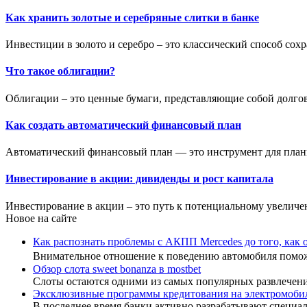
Как хранить золотые и серебряные слитки в банке
Инвестиции в золото и серебро – это классический способ сох
Что такое облигации?
Облигации – это ценные бумаги, представляющие собой долгово
Как создать автоматический финансовый план
Автоматический финансовый план — это инструмент для плани
Инвестирование в акции: дивиденды и рост капитала
Инвестирование в акции – это путь к потенциальному увеличе
Новое на сайте
Как распознать проблемы с АКПП Mercedes до того, как 
Внимательное отношение к поведению автомобиля пом
Обзор слота sweet bonanza в mostbet
Слоты остаются одними из самых популярных развлечен
Эксклюзивные программы кредитования на электромоби
В последнее время банки активно разрабатывают специа