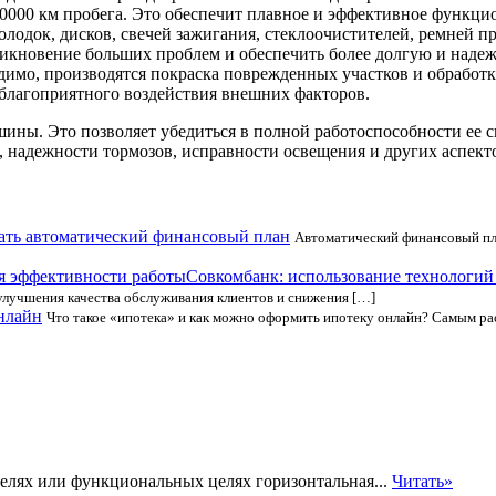
0000 км пробега. Это обеспечит плавное и эффективное функци
лодок, дисков, свечей зажигания, стеклоочистителей, ремней пр
икновение больших проблем и обеспечить более долгую и наде
одимо, производятся покраска поврежденных участков и обрабо
еблагоприятного воздействия внешних факторов.
ны. Это позволяет убедиться в полной работоспособности ее си
 надежности тормозов, исправности освещения и других аспекто
дать автоматический финансовый план
Автоматический финансовый пла
Совкомбанк: использование технологий
улучшения качества обслуживания клиентов и снижения […]
нлайн
Что такое «ипотека» и как можно оформить ипотеку онлайн? Самым 
лях или функциональных целях горизонтальная...
Читать»