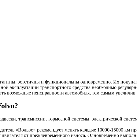
гантны, эстетичны и функциональны одновременно. Их покупаю
ой эксплуатации транспортного средства необходимо регулярн
ить возможные неисправности автомобиля, тем самым увеличив 
olvo?
подвески, трансмиссии, тормозной системы, электрической сист
итель «Вольво» рекомендует менять каждые 10000-15000 км проб
у двигателя от преждевременного износа. Одновременно выполня