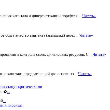
ранения капитала и диверсификации портфеля....
Читать»
е обязательство эмитента (заёмщика) перед...
Читать»
рования и контроля своих финансовых ресурсов. С...
Читать»
нию капитала, предлагающий два основных...
Читать»
они станут критическими
оже�
...
ий
...
ли и гибриды
л
...