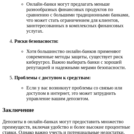
Онлайн-банки могут предлагать меньше
разнообразных финансовых продуктов по
сравнению с большими традиционными банками,
что может стать ограничением для клиентов,
заинтересованных в комплексных финансовых
услугах.
Риски безопасности:
Хотя большинство онлайн-банков применяют
современные методы защиты, существует риск
киберугроз. Важно выбирать банки с хорошей
репутацией и надежными мерами безопасности.
Проблемы с доступом к средствам:
Если у вас возникнут проблемы со связью или
доступом в интернет, это может затруднить
управление вашим депозитом.
Заключение
Депозиты в онлайн-банках могут предоставить множество
преимуществ, включая удобство и более высокие процентные
ставки. Однако важно учесть и потенциальные недостатки,