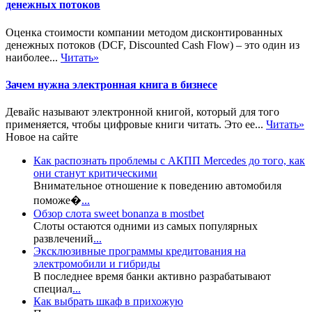
денежных потоков
Оценка стоимости компании методом дисконтированных
денежных потоков (DCF, Discounted Cash Flow) – это один из
наиболее...
Читать»
Зачем нужна электронная книга в бизнесе
Девайс называют электронной книгой, который для того
применяется, чтобы цифровые книги читать. Это ее...
Читать»
Новое на сайте
Как распознать проблемы с АКПП Mercedes до того, как
они станут критическими
Внимательное отношение к поведению автомобиля
поможе�
...
Обзор слота sweet bonanza в mostbet
Слоты остаются одними из самых популярных
развлечений
...
Эксклюзивные программы кредитования на
электромобили и гибриды
В последнее время банки активно разрабатывают
специал
...
Как выбрать шкаф в прихожую