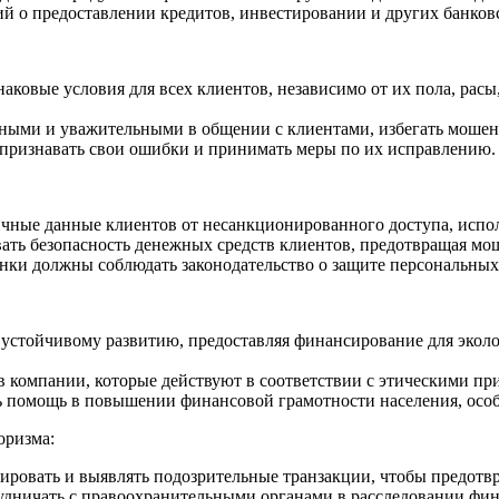
й о предоставлении кредитов, инвестировании и других банков
овые условия для всех клиентов, независимо от их пола, расы,
ными и уважительными в общении с клиентами, избегать мошен
 признавать свои ошибки и принимать меры по их исправлению.
ные данные клиентов от несанкционированного доступа, испол
ать безопасность денежных средств клиентов, предотвращая мо
нки должны соблюдать законодательство о защите персональных
 устойчивому развитию, предоставляя финансирование для экол
 компании, которые действуют в соответствии с этическими пр
 помощь в повышении финансовой грамотности населения, особ
оризма:
ировать и выявлять подозрительные транзакции, чтобы предотв
удничать с правоохранительными органами в расследовании фи