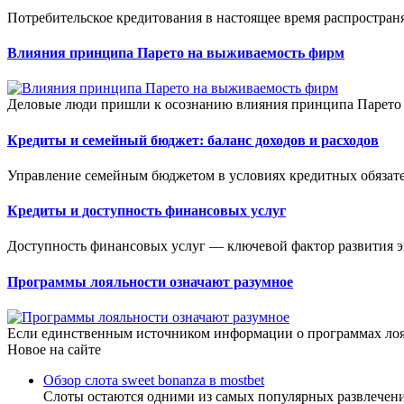
Потребительское кредитования в настоящее время распространяе
Влияния принципа Парето на выживаемость фирм
Деловые люди пришли к осознанию влияния принципа Парето н
Кредиты и семейный бюджет: баланс доходов и расходов
Управление семейным бюджетом в условиях кредитных обязател
Кредиты и доступность финансовых услуг
Доступность финансовых услуг — ключевой фактор развития э
Программы лояльности означают разумное
Если единственным источником информации о программах лоял
Новое на сайте
Обзор слота sweet bonanza в mostbet
Слоты остаются одними из самых популярных развлечен