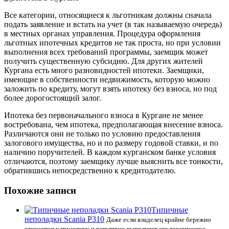
Все категории, относящиеся к льготникам должны сначала
подать заявление и встать на учет (в так называемую очередь)
в местных органах управления. Процедура оформления
льготных ипотечных кредитов не так проста, но при условии
выполнения всех требований программы, заемщик может
получить существенную субсидию. Для других жителей
Кургана есть много разновидностей ипотеки. Заемщики,
имеющие в собственности недвижимость, которую можно
заложить по кредиту, могут взять ипотеку без взноса, но под
более дорогостоящий залог.
Ипотека без первоначального взноса в Кургане не менее
востребована, чем ипотека, предполагающая внесение взноса.
Различаются они не только по условию предоставления
залогового имущества, но и по размеру годовой ставки, и по
наличию поручителей. В каждом курганском банке условия
отличаются, поэтому заемщику лучше выяснить все тонкости,
обратившись непосредственно к кредитодателю.
Похожие записи
Типичные
неполадки Scania P310
Даже если владелец крайне бережно
относится к грузовику и регулярно выполняет его техническое