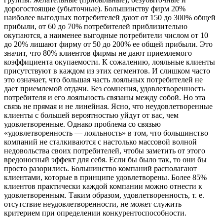
дорогостоящие (убыточные). Большинству фирм 20%
наиболее выгодных потребителей дают от 150 до 300% общей
прибыли, от 60 до 70% потребителей приблизительно
окупаются, а наименее выгодные потребители числом от 10
до 20% лишают фирму от 50 до 200% ее общей прибыли. Это
значит, что 80% клиентов фирмы не дают приемлемого
коэффициента окупаемости. К сожалению, лояльные клиенты
присутствуют в каждом из этих сегментов. И слишком часто
это означает, что большая часть лояльных потребителей не
дает приемлемой отдачи. Без сомнения, удовлетворенность
потребителя и его лояльность связаны между собой. Но эта
связь не прямая и не линейная. Ясно, что неудовлетворенные
клиенты с большей вероятностью уйдут от вас, чем
удовлетворенные. Однако проблема со связью
«удовлетворенность — лояльность» в том, что большинство
компаний не сталкиваются с настолько массовой волной
недовольства своих потребителей, чтобы заметить от этого
вредоносный эффект для себя. Если бы было так, то они бы
просто разорились. Большинство компаний располагают
клиентами, которые в принципе удовлетворены. Более 85%
клиентов практически каждой компании можно отнести к
удовлетворенным. Таким образом, удовлетворенность, т. е.
отсутствие неудовлетворенности, не может служить
критерием при определении конкурентоспособности.