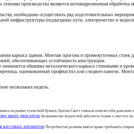
 этапами производства являются антикоррозионная обработка м
ьству, необходимо осуществить ряд подготовительных мероприят
ьной инфраструктуры (подъездные пути, электричество и водосн
ания каркаса здания. Монтаж прогона и промежуточных стоек д
вязей, обеспечивающих устойчивость конструкции.
т начинается обшивка металлического каркаса стеновыми и кро
очерепица, оцинкованный профнастил или сэндвич-панели. Монт
ние нескольких недель.
шись на рынке туалетной бумаги, братья Скотт сначала повели себя довольно 
рно мыть двигатель
Большинство водителей заботятся только о чистоте к
я кассовых аппаратов
Потребители должны иметь право требовать открыти