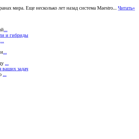
анах мира. Еще несколько лет назад система Maestro...
Читать»
ий
...
ли и гибриды
л
...
 и
...
ду
...
я ваших задач
то
...