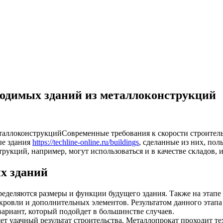
водимых зданий из металлоконструкций
Современные требования к скорости строитель
ые здания
https://techline-online.ru/buildings
, сделанные из них, пол
рукций, например, могут использоваться и в качестве складов, 
х зданий
ределяются размеры и функции будущего здания. Также на этапе
кровли и дополнительных элементов. Результатом данного этапа
вариант, который подойдет в большинстве случаев.
ет удачный результат строительства. Металлопрокат проходит т