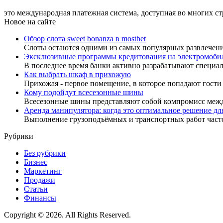
это международная платежная система, доступная во многих стр
Новое на сайте
Обзор слота sweet bonanza в mostbet
Слоты остаются одними из самых популярных развлечен
Эксклюзивные программы кредитования на электромоби
В последнее время банки активно разрабатывают специа
Как выбрать шкаф в прихожую
Прихожая - первое помещение, в которое попадают гости
Кому подойдут всесезонные шины
Всесезонные шины представляют собой компромисс меж
Аренда манипулятора: когда это оптимальное решение дл
Выполнение грузоподъёмных и транспортных работ час
Рубрики
Без рубрики
Бизнес
Маркетинг
Продажи
Статьи
Финансы
Copyright © 2026. All Rights Reserved.