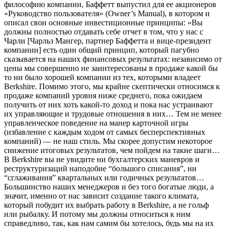
философию компании, Баффетт выпустил для ее акционеров
«Руководство пользователя» (Owner’s Manual), в котором и
описал свои основные инвестиционные принципы: «Вы
должны полностью отдавать себе отчет в том, что у нас с
Чарли [Чарльз Мангер, партнер Баффетта и вице-президент
компании] есть один общий принцип, который пагубно
сказывается на наших финансовых результатах: независимо от
цены мы совершенно не заинтересованы в продаже какой бы
то ни было хорошей компании из тех, которыми владеет
Berkshire. Помимо этого, мы крайне скептически относимся к
продаже компаний уровня ниже среднего, пока ожидаем
получить от них хоть какой-то доход и пока нас устраивают
их управляющие и трудовые отношения в них… Тем не менее
управленческое поведение на манер карточной игры
(избавление с каждым ходом от самых бесперспективных
компаний) — не наш стиль. Мы скорее допустим некоторое
снижение итоговых результатов, чем пойдем на такие шаги…
В Berkshire вы не увидите ни бухгалтерских маневров и
реструктуризаций наподобие “большого списания”, ни
“сглаживания” квартальных или годичных результатов…
Большинство наших менеджеров и без того богатые люди, а
значит, именно от нас зависит создание такого климата,
который побудит их выбрать работу в Berkshire, а не гольф
или рыбалку. И потому мы должны относиться к ним
справедливо, так, как нам самим бы хотелось, будь мы на их