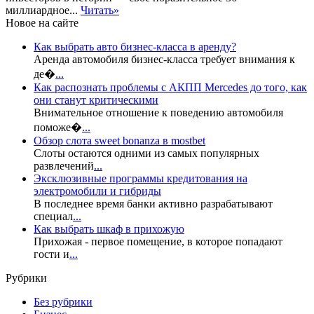
миллиардное...
Читать»
Новое на сайте
Как выбрать авто бизнес-класса в аренду?
Аренда автомобиля бизнес-класса требует внимания к
де�
...
Как распознать проблемы с АКПП Mercedes до того, как
они станут критическими
Внимательное отношение к поведению автомобиля
поможе�
...
Обзор слота sweet bonanza в mostbet
Слоты остаются одними из самых популярных
развлечений
...
Эксклюзивные программы кредитования на
электромобили и гибриды
В последнее время банки активно разрабатывают
специал
...
Как выбрать шкаф в прихожую
Прихожая - первое помещение, в которое попадают
гости и
...
Рубрики
Без рубрики