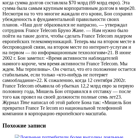
когда сумма долгов составляла $70 млрд (69 млрд евро). Эта
сумма была самым крупным корпоративным долгом в мире20.
Несмотря на то что многие жаждали его крови, Бон сохранял
убежденность в фундаментальной правильности своих
планов. «Наш долг образовался не напрасно, — утверждал
сотрудник France Telecom Бруно Жане. — Нам нужно было
пойти на такие долги, чтобы сделать France Telecom лидером
европейских телекоммуникаций. Теперь мы на втором месте в
беспроводной связи, на втором месте по интернет-услугам и
на первом — по информационным технологиям»21. В июне
2002 г. Бон заметил: «Время активности наблюдателей
намного короче, чем время активности France Telecom. Мы
ждем. Мы терпеливы». Он считал, что его положение остается
стабильным, если только «кто-нибудь не потеряет
самообладание»22. К сожалению, когда 12 сентября 2002г.
France Telecom объявила об убытках 12,2 млрд евро за первую
половину года, Мишель Бон отправился в отставку — после
того как провел на своей должности полные семь лет23.
Журнал
Time
написал об этой работе Бона так: «Мишель Бон
превратил France Те lecom из национальной телефонной
компании в корпорацию европейского масштаба.
Похожие записи