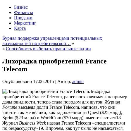
Бизнес
Финансы
Продажи
Маркетинг
Карта
Бурная поддержка управленцами потенциальных
возможностей потребительской…
»
«
Способность выбирать правильные акции
Лихорадка приобретений France
Telecom
Опубликовано
17.06.2015
|
Автор:
admin
Лихорадка
приобретений France Telecom, ранее восхваляемая как пример
дальновидности, теперь стала поводом для шуток. Журнал
Fortune
высмеял долги France Telecom, написав, что они
«почти так же велики, как задолженности Quest ($25 млрд),
Sprint ($23 млрд) и WorldCom ($30 млрд), вместе взятые»18.
Журнал
Business Week
назвал France Telecom «специалистами
по безрассудству»19.
Впрочем, как тут было не насмехаться,