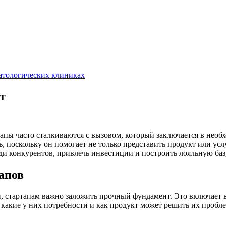
матологических клиниках
т
тапы часто сталкиваются с вызовом, который заключается в не
ь, поскольку он помогает не только представить продукт или ус
ди конкурентов, привлечь инвестиции и построить лояльную баз
апов
 стартапам важно заложить прочный фундамент. Это включает в
какие у них потребности и как продукт может решить их пробл