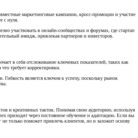
совместные маркетинговые кампании, кросс-промоции и участие
е с нуля.
зно участвовать в онлайн-сообществах и форумах, где стартап
жительный имидж, привлекая партнеров и инвесторов.
чает в себя отслеживание ключевых показателей, таких как
 что требует корректировки.
. Гибкость является ключом к успеху, поскольку рынок
лы.
нтов и креативных тактик. Понимая свою аудиторию, используя
спех приходит через постоянное обучение и адаптацию. Если вы
г не только поможет привлечь клиентов, но и заложит основу