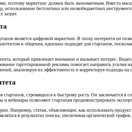
сами, поэтому маркетинг должен быть экономичным. Вместо мас
р, использование бесплатных или низкобюджетных инструментов
х затрат.
та
тапов является цифровой маркетинг. В эпоху интернета он поз
контентом и общения, идеально подходят для стартапов, поскол
ента, который привлекает внимание и вызывает интерес. Видео
льзование таргетированной рекламы помогает направить усилия 
ений, анализируя их эффективность и корректируя подходы на о
итета
я стартапов, стремящихся к быстрому росту. Он заключается в с
ты и вебинары позволяют стартапам продемонстрировать эксперти
рии. Например, статьи, объясняющие, как использовать продукт
вляться в результатах поиска, увеличивая органический трафик. 