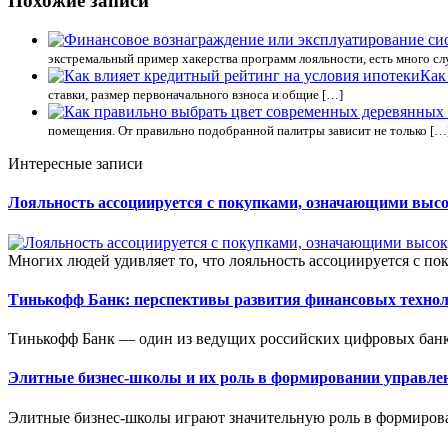
Похожие записи
экстремальный пример хакерства программ лояльности, есть много слу
Как
ставки, размер первоначального взноса и общие […]
помещения. От правильно подобранной палитры зависит не только […
Интересные записи
Лояльность ассоциируется с покупками, означающими выс
Многих людей удивляет то, что лояльность ассоциируется с п
Тинькофф Банк: перспективы развития финансовых техно
Тинькофф Банк — один из ведущих российских цифровых банк
Элитные бизнес-школы и их роль в формировании управле
Элитные бизнес-школы играют значительную роль в формирова