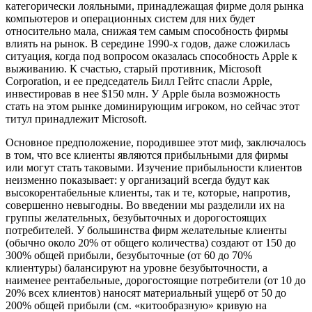
категорически лояльными, принадлежащая фирме доля рынка
компьютеров и операционных систем для них будет
относительно мала, снижая тем самым способность фирмы
влиять на рынок. В середине 1990-х годов, даже сложилась
ситуация, когда под вопросом оказалась способность Apple к
выживанию. К счастью, старый противник, Microsoft
Corporation, и ее председатель Билл Гейтс спасли Apple,
инвестировав в нее $150 млн. У Apple была возможность
стать на этом рынке доминирующим игроком, но сейчас этот
титул принадлежит Microsoft.
Основное предположение, породившее этот миф, заключалось
в том, что все клиенты являются прибыльными для фирмы
или могут стать таковыми. Изучение прибыльности клиентов
неизменно показывает: у организаций всегда будут как
высокорентабельные клиенты, так и те, которые, напротив,
совершенно невыгодны. Во введении мы разделили их на
группы желательных, безубыточных и дорогостоящих
потребителей. У большинства фирм желательные клиенты
(обычно около 20% от общего количества) создают от 150 до
300% общей прибыли, безубыточные (от 60 до 70%
клиентуры) балансируют на уровне безубыточности, а
наименее рентабельные, дорогостоящие потребители (от 10 до
20% всех клиентов) наносят материальный ущерб от 50 до
200% общей прибыли (см. «китообразную» кривую на