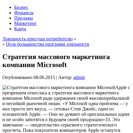
Бизнес
Финансы
Продажи
Маркетинг
Карта
Лояльность присуща потребителю
»
«
Цель большинства программ лояльности
Стратегия массового маркетинга
компании Microsoft
Опубликовано
08.06.2015
|
Автор:
admin
Apple с
презрением отнеслась к стратегии массового маркетинга
компании Microsoft ради удержания своей высокоприбыльной
и негибкой рыночной ниши. «У Microsoft одна проблема — у
них просто нет вкуса, — сетовал Стив Джобс, один из
основателей Apple. — Они не думают об оригинальных идеях
и не особо заботятся о будущем своей продукции»33. Это
замечание — свидетельство серьезного
стратегического
просчета. Пока покупатели компьютеров Apple останутся