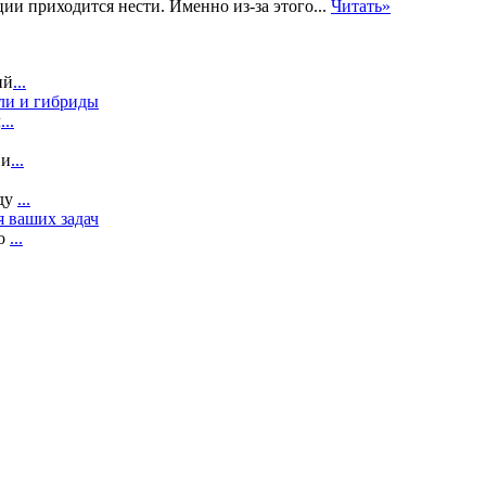
ии приходится нести. Именно из-за этого...
Читать»
ий
...
ли и гибриды
л
...
 и
...
ду
...
я ваших задач
то
...