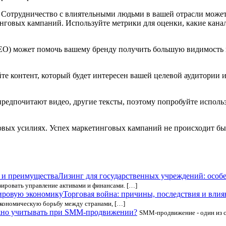
. Сотрудничество с влиятельными людьми в вашей отрасли може
нговых кампаний. Используйте метрики для оценки, какие канал
SEO) может помочь вашему бренду получить большую видимость 
е контент, который будет интересен вашей целевой аудитории и 
редпочитают видео, другие тексты, поэтому попробуйте исполь
овых усилиях. Успех маркетинговых кампаний не происходит быс
Лизинг для государственных учреждений: особ
ировать управление активами и финансами. […]
Торговая война: причины, последствия и вли
 экономическую борьбу между странами, […]
жно учитывать при SMM-продвижении?
SMM-продвижение - один из с